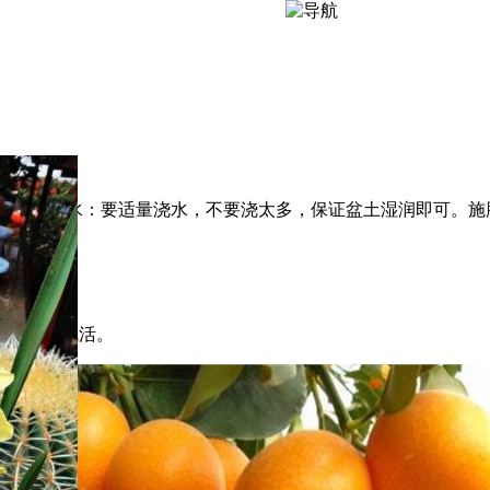
土壤。浇水：要适量浇水，不要浇太多，保证盆土湿润即可。施
它会很难成活。