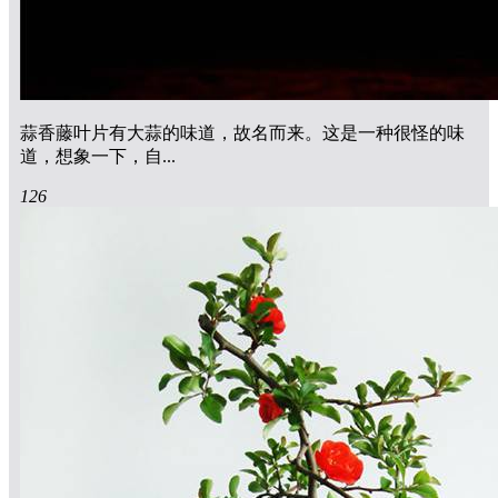
蒜香藤叶片有大蒜的味道，故名而来。这是一种很怪的味
道，想象一下，自...
126