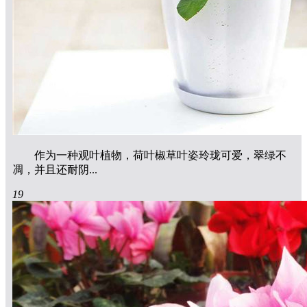
作为一种观叶植物，荷叶椒草叶姿玲珑可爱，翠绿不
凋，并且还耐阴...
19