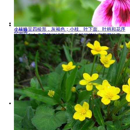
密蒙花的药用价值
密蒙花的药用价值,密蒙花高1-4米。
小枝略呈四棱形，灰褐色；小枝、叶下面、叶柄和花序
天竺葵
均密被灰白色星状短绒毛，为马钱科植物密蒙花的干...
花与健康
448
羊栖花的药用价值
羊栖花的药用价值,阳雀花 出自《西
藏常用中草药》同属植物川青锦鸡儿
CaraganatibeticaKom.其花及根亦供药用，功用与阳雀花
相同。 ...
花与健康
456