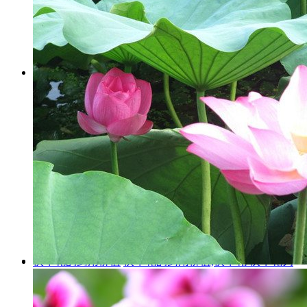
吴迈的药用价值
吴迈的药用价值,乌麦 释名火麻、黄
麻、汉麻。雄者牡麻，雌者名苴麻、苎麻。花名麻麻
勃。麻勃即大麻的花。 气味麻勃：辛、温、无毒。 ...
花与健康
413
伏牛花的药用价值
伏牛花的药用价值,伏牛花 伏牛花为
茜草科植物虎刺的花。 功能主治：祛风除湿，舒筋止
痛。治风湿痹痛，头痛，四肢拘挛。①《开宝本草》：
疗...