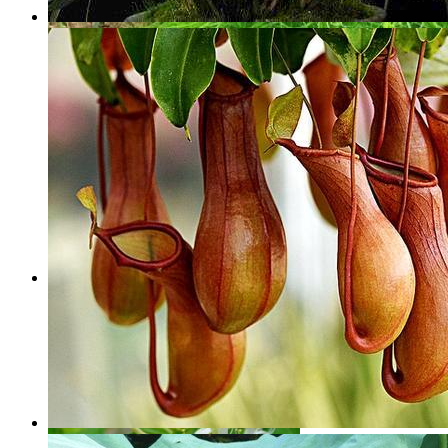
金银花的药用价值
金银花的药用价值,金银花，为中药材
和植物的统称。植物金银花又名忍冬，为忍冬科多年生
半常绿缠绕木质藤本植物。金银花一名出自《本...
花与健康
508