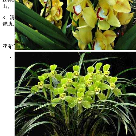
出。
3、清热凉血：它有很好的清热凉血功效，对于口干有一定的
帮助。
花友们都在看
扫帚菜的功效与作用
扫帚菜，与它的名字一样，可以做
扫帚；它还称作“笤帚”菜，是很常见的野菜。它的生长
速度极快，田间地头、马路两旁，房屋周边都可以生
存。笤...
花与健康
1887