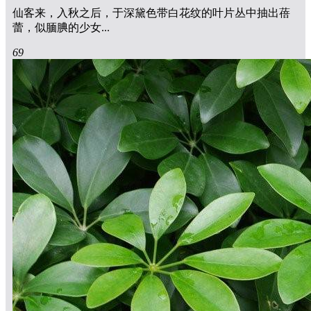
仙客来，入秋之后，于深黛色带白花纹的叶片丛中抽出蓓
蕾，似腼腆的少女...
69