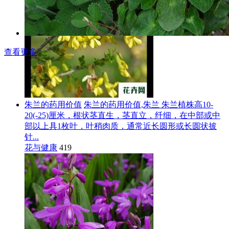
查看更多
朱兰的药用价值
朱兰的药用价值,朱兰 朱兰植株高10-
20(-25)厘米，根状茎直生，茎直立，纤细，在中部或中
部以上具1枚叶，叶稍肉质，通常近长圆形或长圆状披
针...
花与健康
419