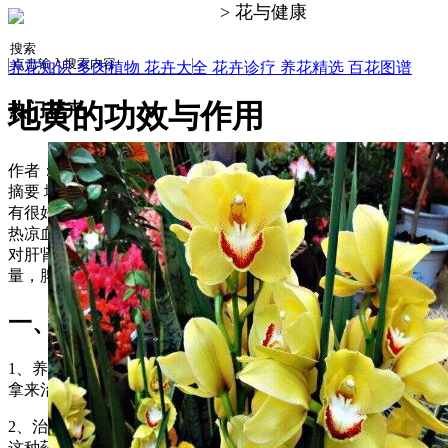
海洋花卉网
> 花与健康
养花知识
多肉植物
花卉大全
花卉诊疗
养花精选
百花图谱
地黄的功效与作用
热门花卉
作者：海洋花卉网
255
摘要
地黄是很好的养阴生津的中草药，对于体内产生内热具
有很好地治疗效果。能起到通便的作用，会利于排出。还能清
热凉血、治疗喉咙咽痛。用来入药后可明显的降低高血压，还
对肝肾阴虚所导致遗精现象有一些疗效。但一定注意用的剂
量，脾虚者也不能使用。
一、功效与作用
1、养阴生津：它是很好的养阴生津的中草药，很多时候都是
拿来治疗津伤口渴，对于体内产生内热具有很好地治疗效果。
2、治疗便秘：体内较为燥，肠子中燥热容易引发便秘，使用
这种药材可以起到很好的效果，起到通便的作用，会利于排