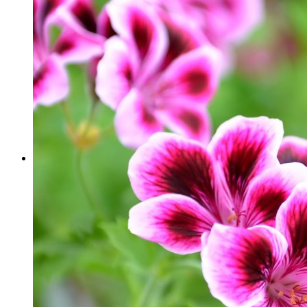
花与健康
412
鞭炮的药用价值
鞭炮的药用价值,炮仗花 炮仗花（学
名：Pyrostegia venusta (Ker-Gawl.) Miers），别名鞭炮
花、黄鳝藤、密蒙花等，因花似炮仗而得名；藤本，具
有...
花与健康
498